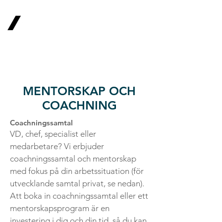
Mathalcon AB
HALVARSSON CONSULTING
MENTORSKAP OCH
COACHNING
Coachningssamtal
VD, chef, specialist eller
medarbetare? Vi erbjuder
coachningssamtal och mentorskap
med fokus på din arbetssituation (för
utvecklande samtal privat, se nedan).
Att boka in coachningssamtal eller ett
mentorskapsprogram är en
investering i dig och din tid, så du kan