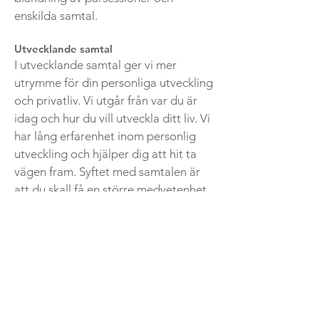
enskilda samtal.
Utvecklande samtal
I utvecklande samtal ger vi mer
utrymme för din personliga utveckling
och privatliv. Vi utgår från var du är
idag och hur du vill utveckla ditt liv. Vi
har lång erfarenhet inom personlig
utveckling och hjälper dig att hit ta
vägen fram. Syftet med samtalen är
att du skall få en större medvetenhet
om dig själv och dina beteenden.
Genom att kartlägga dina styrkor och
förmågor, men också hinder och
begränsningar, så blir det lättare att
se hur du kan nyttja din fulla potential
och ha ett flödande liv. Du får verktyg
och insikter som du kan använda